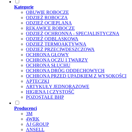
Kategorie
OBUWIE ROBOCZE
ODZIEŻ ROBOCZA
ODZIEŻ OCIEPLANA
RĘKAWICE ROBOCZE
ODZIEŻ OCHRONNA - SPECJALISTYCZNA
ODZIEŻ ODBLASKOWA
ODZIEŻ TERMOAKTYWNA
ODZIEŻ PRZECIWDESZCZOWA
OCHRONA GŁOWY
OCHRONA OCZU I TWARZY
OCHRONA SŁUCHU
OCHRONA DRÓG ODDECHOWYCH
OCHRONA PRZED UPADKIEM Z WYSOKOŚCI
APTECZKI
ARTYKUŁY JEDNORAZOWE
HIGIENA I CZYSTOŚĆ
POZOSTAŁE BHP
Producenci
3M
4WRK
AJ GROUP
ANSELL