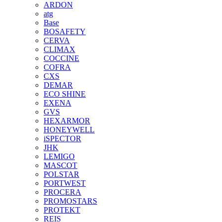
ARDON
atg
Base
BOSAFETY
CERVA
CLIMAX
COCCINE
COFRA
CXS
DEMAR
ECO SHINE
EXENA
GVS
HEXARMOR
HONEYWELL
iSPECTOR
JHK
LEMIGO
MASCOT
POLSTAR
PORTWEST
PROCERA
PROMOSTARS
PROTEKT
REIS