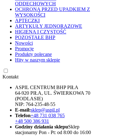
ODDECHOWYCH
OCHRONA PRZED UPADKIEM Z
WYSOKOŚCI
APTECZKI
ARTYKUŁY JEDNORAZOWE
HIGIENA I CZYSTOŚĆ
POZOSTAŁE BHP
Nowości
Promocje
Produkty polecane
Hity w naszym sklepie
Kontakt
ASPIL CENTRUM BHP PIŁA
64-920 PIŁA, UL. ŚWIERKOWA 70
(PODLASIE)
NIP: 764-235-48-55
E-mail:
sklep@aspil.pl
Telefon
+48 731 038 765
+48 500 386 931
Godziny działania sklepu
Sklep
stacjonarny Pon - Pt: od 8:00 do 16:00