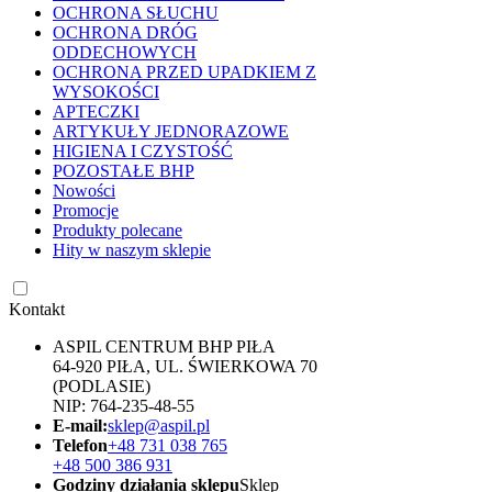
OCHRONA SŁUCHU
OCHRONA DRÓG
ODDECHOWYCH
OCHRONA PRZED UPADKIEM Z
WYSOKOŚCI
APTECZKI
ARTYKUŁY JEDNORAZOWE
HIGIENA I CZYSTOŚĆ
POZOSTAŁE BHP
Nowości
Promocje
Produkty polecane
Hity w naszym sklepie
Kontakt
ASPIL CENTRUM BHP PIŁA
64-920 PIŁA, UL. ŚWIERKOWA 70
(PODLASIE)
NIP: 764-235-48-55
E-mail:
sklep@aspil.pl
Telefon
+48 731 038 765
+48 500 386 931
Godziny działania sklepu
Sklep