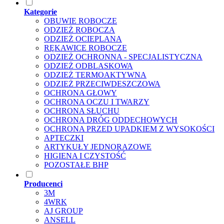
Kategorie
OBUWIE ROBOCZE
ODZIEŻ ROBOCZA
ODZIEŻ OCIEPLANA
RĘKAWICE ROBOCZE
ODZIEŻ OCHRONNA - SPECJALISTYCZNA
ODZIEŻ ODBLASKOWA
ODZIEŻ TERMOAKTYWNA
ODZIEŻ PRZECIWDESZCZOWA
OCHRONA GŁOWY
OCHRONA OCZU I TWARZY
OCHRONA SŁUCHU
OCHRONA DRÓG ODDECHOWYCH
OCHRONA PRZED UPADKIEM Z WYSOKOŚCI
APTECZKI
ARTYKUŁY JEDNORAZOWE
HIGIENA I CZYSTOŚĆ
POZOSTAŁE BHP
Producenci
3M
4WRK
AJ GROUP
ANSELL