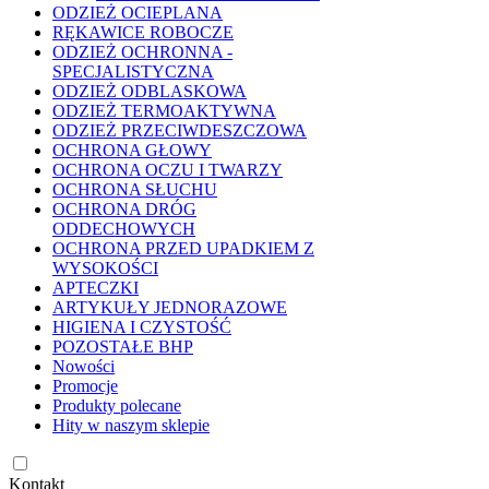
ODZIEŻ OCIEPLANA
RĘKAWICE ROBOCZE
ODZIEŻ OCHRONNA -
SPECJALISTYCZNA
ODZIEŻ ODBLASKOWA
ODZIEŻ TERMOAKTYWNA
ODZIEŻ PRZECIWDESZCZOWA
OCHRONA GŁOWY
OCHRONA OCZU I TWARZY
OCHRONA SŁUCHU
OCHRONA DRÓG
ODDECHOWYCH
OCHRONA PRZED UPADKIEM Z
WYSOKOŚCI
APTECZKI
ARTYKUŁY JEDNORAZOWE
HIGIENA I CZYSTOŚĆ
POZOSTAŁE BHP
Nowości
Promocje
Produkty polecane
Hity w naszym sklepie
Kontakt