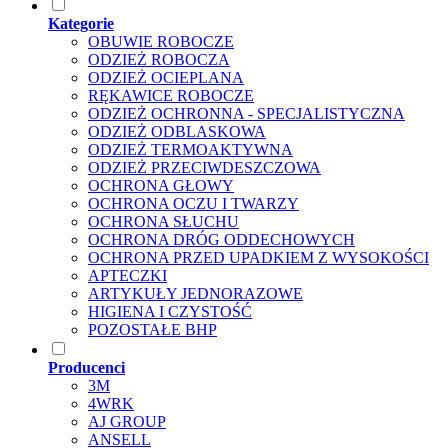
Kategorie
OBUWIE ROBOCZE
ODZIEŻ ROBOCZA
ODZIEŻ OCIEPLANA
RĘKAWICE ROBOCZE
ODZIEŻ OCHRONNA - SPECJALISTYCZNA
ODZIEŻ ODBLASKOWA
ODZIEŻ TERMOAKTYWNA
ODZIEŻ PRZECIWDESZCZOWA
OCHRONA GŁOWY
OCHRONA OCZU I TWARZY
OCHRONA SŁUCHU
OCHRONA DRÓG ODDECHOWYCH
OCHRONA PRZED UPADKIEM Z WYSOKOŚCI
APTECZKI
ARTYKUŁY JEDNORAZOWE
HIGIENA I CZYSTOŚĆ
POZOSTAŁE BHP
Producenci
3M
4WRK
AJ GROUP
ANSELL