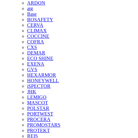
ARDON
atg
Base
BOSAFETY
CERVA
CLIMAX
COCCINE
COFRA
CXS
DEMAR
ECO SHINE
EXENA
GVS
HEXARMOR
HONEYWELL
iSPECTOR
JHK
LEMIGO
MASCOT
POLSTAR
PORTWEST
PROCERA
PROMOSTARS
PROTEKT
REIS