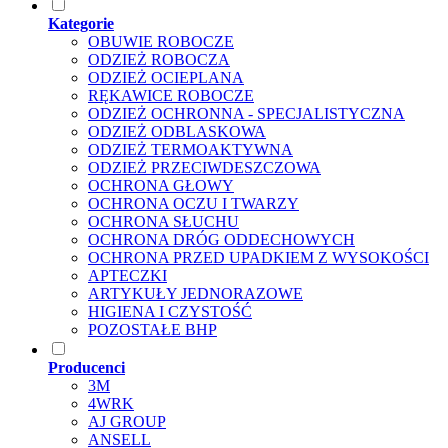
Kategorie
OBUWIE ROBOCZE
ODZIEŻ ROBOCZA
ODZIEŻ OCIEPLANA
RĘKAWICE ROBOCZE
ODZIEŻ OCHRONNA - SPECJALISTYCZNA
ODZIEŻ ODBLASKOWA
ODZIEŻ TERMOAKTYWNA
ODZIEŻ PRZECIWDESZCZOWA
OCHRONA GŁOWY
OCHRONA OCZU I TWARZY
OCHRONA SŁUCHU
OCHRONA DRÓG ODDECHOWYCH
OCHRONA PRZED UPADKIEM Z WYSOKOŚCI
APTECZKI
ARTYKUŁY JEDNORAZOWE
HIGIENA I CZYSTOŚĆ
POZOSTAŁE BHP
Producenci
3M
4WRK
AJ GROUP
ANSELL