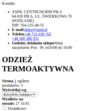
Kontakt
ASPIL CENTRUM BHP PIŁA
64-920 PIŁA, UL. ŚWIERKOWA 70
(PODLASIE)
NIP: 764-235-48-55
E-mail:
sklep@aspil.pl
Telefon
+48 731 038 765
+48 500 386 931
Godziny działania sklepu
Sklep
stacjonarny Pon - Pt: od 8:00 do 16:00
ODZIEŻ
TERMOAKTYWNA
Strona
1
ogółem
produktów: 5
Wyświetlaj wg
Wyników na
stronie:
27
54
81
Dodatkowe