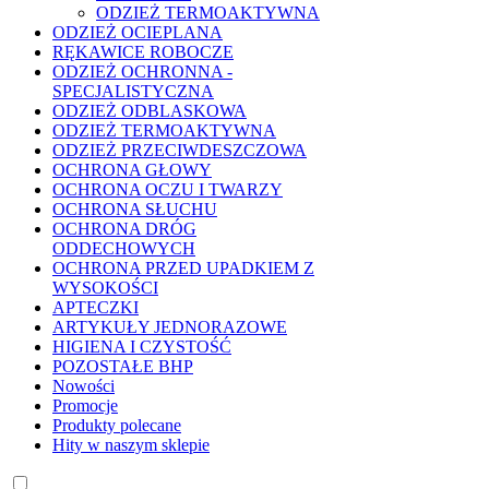
ODZIEŻ TERMOAKTYWNA
ODZIEŻ OCIEPLANA
RĘKAWICE ROBOCZE
ODZIEŻ OCHRONNA -
SPECJALISTYCZNA
ODZIEŻ ODBLASKOWA
ODZIEŻ TERMOAKTYWNA
ODZIEŻ PRZECIWDESZCZOWA
OCHRONA GŁOWY
OCHRONA OCZU I TWARZY
OCHRONA SŁUCHU
OCHRONA DRÓG
ODDECHOWYCH
OCHRONA PRZED UPADKIEM Z
WYSOKOŚCI
APTECZKI
ARTYKUŁY JEDNORAZOWE
HIGIENA I CZYSTOŚĆ
POZOSTAŁE BHP
Nowości
Promocje
Produkty polecane
Hity w naszym sklepie