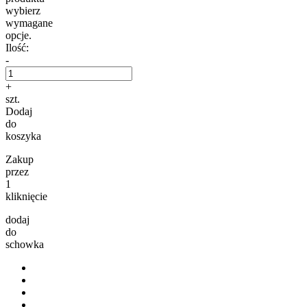
wybierz
wymagane
opcje.
Ilość:
-
+
szt.
Dodaj
do
koszyka
Zakup
przez
1
kliknięcie
dodaj
do
schowka