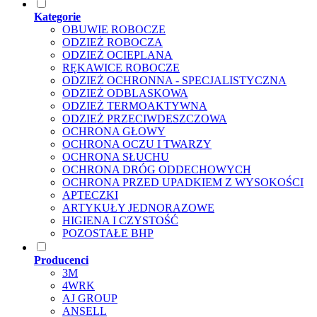
Kategorie
OBUWIE ROBOCZE
ODZIEŻ ROBOCZA
ODZIEŻ OCIEPLANA
RĘKAWICE ROBOCZE
ODZIEŻ OCHRONNA - SPECJALISTYCZNA
ODZIEŻ ODBLASKOWA
ODZIEŻ TERMOAKTYWNA
ODZIEŻ PRZECIWDESZCZOWA
OCHRONA GŁOWY
OCHRONA OCZU I TWARZY
OCHRONA SŁUCHU
OCHRONA DRÓG ODDECHOWYCH
OCHRONA PRZED UPADKIEM Z WYSOKOŚCI
APTECZKI
ARTYKUŁY JEDNORAZOWE
HIGIENA I CZYSTOŚĆ
POZOSTAŁE BHP
Producenci
3M
4WRK
AJ GROUP
ANSELL