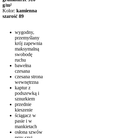
g/m²
Kolor:
kamienna
szarość 89
wygodny,
przemyślany
krój zapewnia
maksymalną
swobodę
ruchu
bawełna
czesana
czesana strona
wewnętrzna
kaptur z
podszewką i
sznurkiem
przednie
kieszenie
ściągacz w
pasie i w
mankietach
osłona szwów
przy szyi