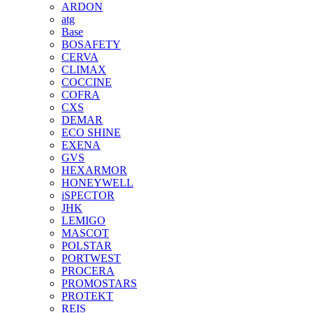
ARDON
atg
Base
BOSAFETY
CERVA
CLIMAX
COCCINE
COFRA
CXS
DEMAR
ECO SHINE
EXENA
GVS
HEXARMOR
HONEYWELL
iSPECTOR
JHK
LEMIGO
MASCOT
POLSTAR
PORTWEST
PROCERA
PROMOSTARS
PROTEKT
REIS