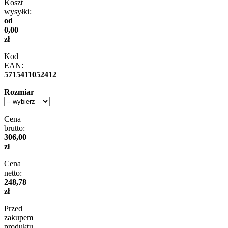
Koszt
wysyłki:
od
0,00
zł
Kod
EAN:
5715411052412
Rozmiar
Cena
brutto:
306,00
zł
Cena
netto:
248,78
zł
Przed
zakupem
produktu