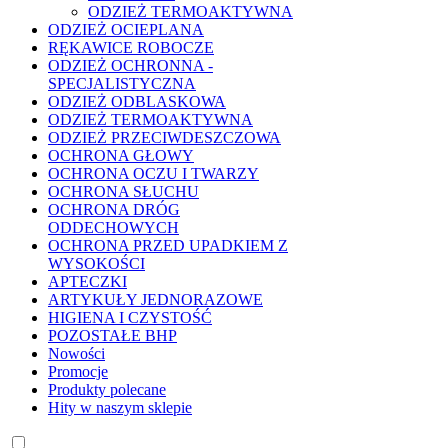
ODZIEŻ TERMOAKTYWNA
ODZIEŻ OCIEPLANA
RĘKAWICE ROBOCZE
ODZIEŻ OCHRONNA -
SPECJALISTYCZNA
ODZIEŻ ODBLASKOWA
ODZIEŻ TERMOAKTYWNA
ODZIEŻ PRZECIWDESZCZOWA
OCHRONA GŁOWY
OCHRONA OCZU I TWARZY
OCHRONA SŁUCHU
OCHRONA DRÓG
ODDECHOWYCH
OCHRONA PRZED UPADKIEM Z
WYSOKOŚCI
APTECZKI
ARTYKUŁY JEDNORAZOWE
HIGIENA I CZYSTOŚĆ
POZOSTAŁE BHP
Nowości
Promocje
Produkty polecane
Hity w naszym sklepie