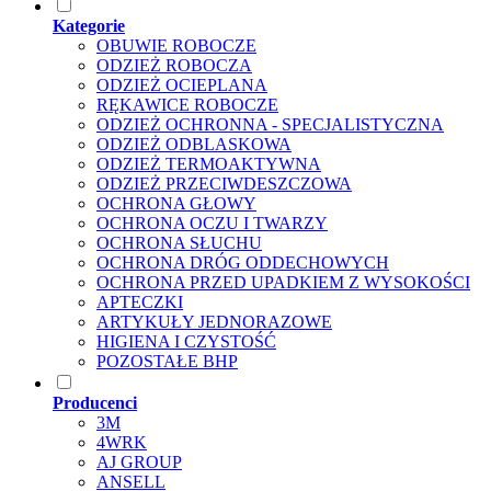
Kategorie
OBUWIE ROBOCZE
ODZIEŻ ROBOCZA
ODZIEŻ OCIEPLANA
RĘKAWICE ROBOCZE
ODZIEŻ OCHRONNA - SPECJALISTYCZNA
ODZIEŻ ODBLASKOWA
ODZIEŻ TERMOAKTYWNA
ODZIEŻ PRZECIWDESZCZOWA
OCHRONA GŁOWY
OCHRONA OCZU I TWARZY
OCHRONA SŁUCHU
OCHRONA DRÓG ODDECHOWYCH
OCHRONA PRZED UPADKIEM Z WYSOKOŚCI
APTECZKI
ARTYKUŁY JEDNORAZOWE
HIGIENA I CZYSTOŚĆ
POZOSTAŁE BHP
Producenci
3M
4WRK
AJ GROUP
ANSELL