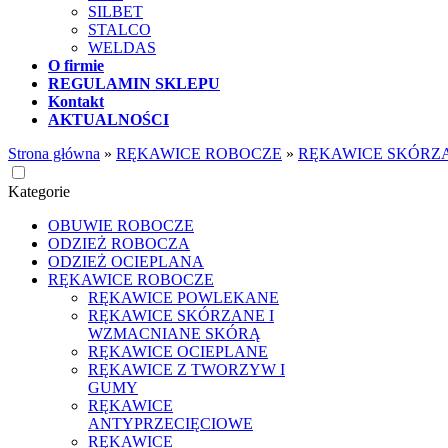
SILBET
STALCO
WELDAS
O firmie
REGULAMIN SKLEPU
Kontakt
AKTUALNOŚCI
Strona główna
»
RĘKAWICE ROBOCZE
»
RĘKAWICE SKÓRZ
Kategorie
OBUWIE ROBOCZE
ODZIEŻ ROBOCZA
ODZIEŻ OCIEPLANA
RĘKAWICE ROBOCZE
RĘKAWICE POWLEKANE
RĘKAWICE SKÓRZANE I
WZMACNIANE SKÓRĄ
RĘKAWICE OCIEPLANE
RĘKAWICE Z TWORZYW I
GUMY
RĘKAWICE
ANTYPRZECIĘCIOWE
RĘKAWICE