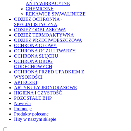
ANTYWIBRACYJNE
CHEMICZNE
RĘKAWICE SPAWALINICZE
ODZIEŻ OCHRONNA -
SPECJALISTYCZNA
ODZIEŻ ODBLASKOWA
ODZIEŻ TERMOAKTYWNA
ODZIEŻ PRZECIWDESZCZOWA
OCHRONA GŁOWY
OCHRONA OCZU I TWARZY
OCHRONA SŁUCHU
OCHRONA DRÓG
ODDECHOWYCH
OCHRONA PRZED UPADKIEM Z
WYSOKOŚCI
APTECZKI
ARTYKUŁY JEDNORAZOWE
HIGIENA I CZYSTOŚĆ
POZOSTAŁE BHP
Nowości
Promocje
Produkty polecane
Hity w naszym sklepie