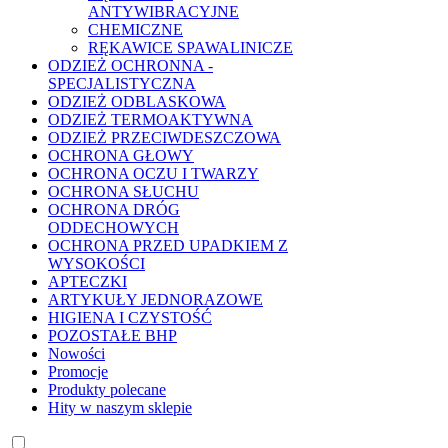
ANTYWIBRACYJNE
CHEMICZNE
RĘKAWICE SPAWALINICZE
ODZIEŻ OCHRONNA -
SPECJALISTYCZNA
ODZIEŻ ODBLASKOWA
ODZIEŻ TERMOAKTYWNA
ODZIEŻ PRZECIWDESZCZOWA
OCHRONA GŁOWY
OCHRONA OCZU I TWARZY
OCHRONA SŁUCHU
OCHRONA DRÓG
ODDECHOWYCH
OCHRONA PRZED UPADKIEM Z
WYSOKOŚCI
APTECZKI
ARTYKUŁY JEDNORAZOWE
HIGIENA I CZYSTOŚĆ
POZOSTAŁE BHP
Nowości
Promocje
Produkty polecane
Hity w naszym sklepie