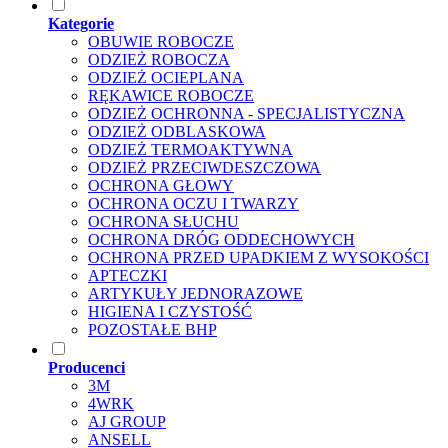
Kategorie
OBUWIE ROBOCZE
ODZIEŻ ROBOCZA
ODZIEŻ OCIEPLANA
RĘKAWICE ROBOCZE
ODZIEŻ OCHRONNA - SPECJALISTYCZNA
ODZIEŻ ODBLASKOWA
ODZIEŻ TERMOAKTYWNA
ODZIEŻ PRZECIWDESZCZOWA
OCHRONA GŁOWY
OCHRONA OCZU I TWARZY
OCHRONA SŁUCHU
OCHRONA DRÓG ODDECHOWYCH
OCHRONA PRZED UPADKIEM Z WYSOKOŚCI
APTECZKI
ARTYKUŁY JEDNORAZOWE
HIGIENA I CZYSTOŚĆ
POZOSTAŁE BHP
Producenci
3M
4WRK
AJ GROUP
ANSELL