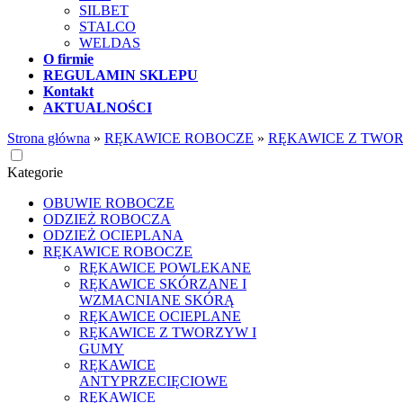
SILBET
STALCO
WELDAS
O firmie
REGULAMIN SKLEPU
Kontakt
AKTUALNOŚCI
Strona główna
»
RĘKAWICE ROBOCZE
»
RĘKAWICE Z TWOR
Kategorie
OBUWIE ROBOCZE
ODZIEŻ ROBOCZA
ODZIEŻ OCIEPLANA
RĘKAWICE ROBOCZE
RĘKAWICE POWLEKANE
RĘKAWICE SKÓRZANE I
WZMACNIANE SKÓRĄ
RĘKAWICE OCIEPLANE
RĘKAWICE Z TWORZYW I
GUMY
RĘKAWICE
ANTYPRZECIĘCIOWE
RĘKAWICE